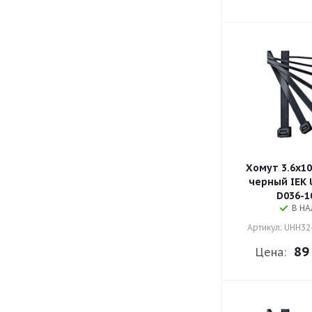
Хомут 3.6х1
черный IEK 
D036-1
В Н
Артикул: UHH32
89
Цена: