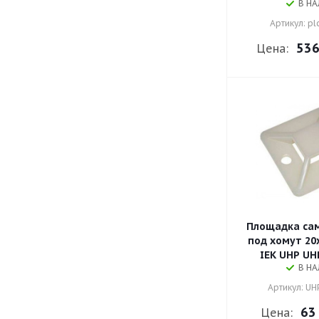
В Н
Артикул: pl
536
Цена:
Площадка са
под хомут 20
IEK UHP UH
В Н
Артикул: UH
63
Цена: