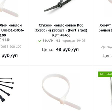
00мм нейлон
Стяжки нейлоновые КСС
Хомут 
 UHH31-D036-
3х100 (ч) (100шт.) (Fortisflex)
белый 
100
КВТ 49406
АЛИЧИИ
В НАЛИЧИИ
Артикул: 49406
-D036-200-100
Артику
48 руб.
/уп
Цена:
 руб.
/уп
Цена
БЕСПЛА