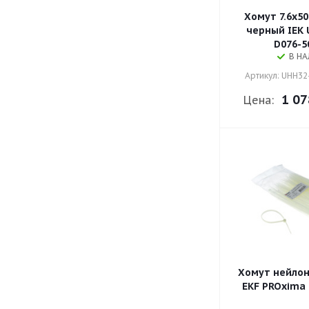
Хомут 7.6х5
черный IEK 
D076-5
В Н
Артикул: UHH32
1 07
Цена:
Хомут нейлон
EKF PROxima p