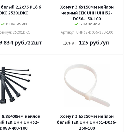
белый 2,2х75 PL6.6
Хомут 3.6х150мм нейлон
DKC 25201DKC
черный IEK UHH UHH32-
D036-150-100
В НАЛИЧИИ
В НАЛИЧИИ
ртикул: 25201DKC
Артикул: UHH32-D036-150-100
9 834 руб.
/22шт
123 руб.
/уп
Цена:
 8.8х400мм нейлон
Хомут 3.6х250мм нейлон
ый IEK UHH UHH32-
белый IEK UHH UHH31-D036-
D088-400-100
250-100