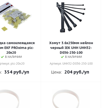
дка самоклеящаяся
Хомут 3.6х250мм нейлон
м EKF PROxima plc-
черный IEK UHH UHH32-
20x20
D036-250-100
В НАЛИЧИИ
В НАЛИЧИИ
ртикул: plc-20x20
Артикул: UHH32-D036-250-100
354 руб.
/уп
204 руб.
/уп
:
Цена: