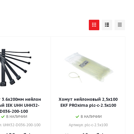
 3.6х200мм нейлон
Хомут нейлоновый 2,5х100
ый IEK UHH UHH32-
EKF PROxima plc-c-2.5x100
D036-200-100
В НАЛИЧИИ
В НАЛИЧИИ
л: UHH32-D036-200-100
Артикул: plc-c-2.5x100