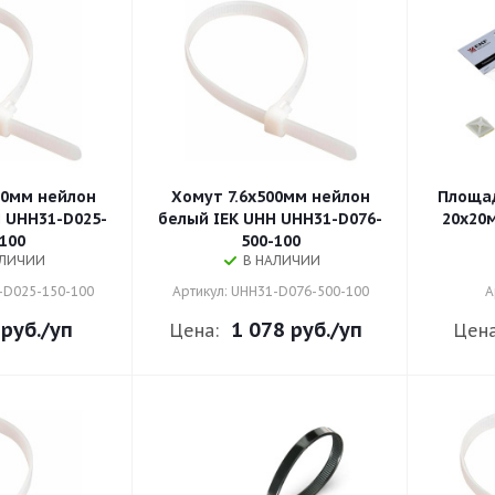
50мм нейлон
Хомут 7.6х500мм нейлон
Площа
 UHH31-D025-
белый IEK UHH UHH31-D076-
20х20м
100
500-100
АЛИЧИИ
В НАЛИЧИИ
-D025-150-100
Артикул: UHH31-D076-500-100
А
 руб.
/уп
1 078 руб.
/уп
Цена:
Цена