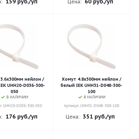
159 руб.
/уп
60 руб.
/уп
:
Цена:
3.6х300мм нейлон /
Хомут 4.8х300мм нейлон /
IEK UHH20-D036-300-
белый IEK UHH31-D048-300-
050
100
В НАЛИЧИИ
В НАЛИЧИИ
л: UHH20-D036-300-050
Артикул: UHH31-D048-300-100
176 руб.
/уп
351 руб.
/уп
:
Цена: