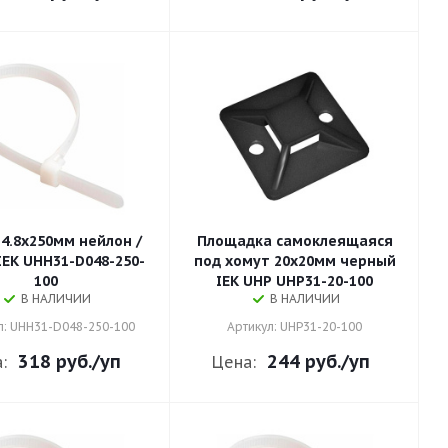
4.8х250мм нейлон /
Площадка самоклеящаяся
IEK UHH31-D048-250-
под хомут 20х20мм черный
100
IEK UHP UHP31-20-100
В НАЛИЧИИ
В НАЛИЧИИ
л: UHH31-D048-250-100
Артикул: UHP31-20-100
318 руб.
/уп
244 руб.
/уп
:
Цена: