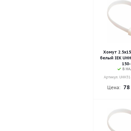
Хомут 2.5х1
белый IEK UHH
150-
В Н
Артикул: UHH31
78
Цена: