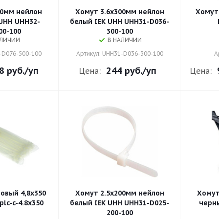
00мм нейлон
Хомут 3.6х300мм нейлон
Хомут 
UHH UHH32-
белый IEK UHH UHH31-D036-
00-100
300-100
АЛИЧИИ
В НАЛИЧИИ
-D076-500-100
Артикул: UHH31-D036-300-100
А
8 руб.
/уп
244 руб.
/уп
Цена:
Цена:
овый 4,8х350
Хомут 2.5х200мм нейлон
Хомут
lc-c-4.8x350
белый IEK UHH UHH31-D025-
черн
200-100