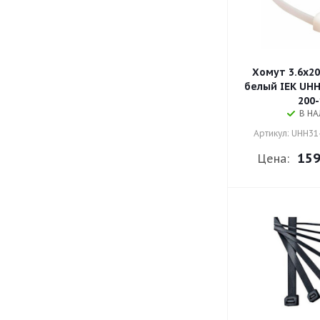
Хомут 3.6х2
белый IEK UHH
200-
В Н
Артикул: UHH31
159
Цена: