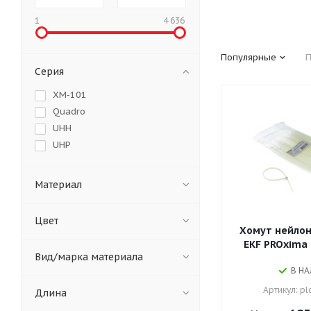
1
4 636
Популярные
П
Серия
ХМ-101
Quadro
UHH
UHP
Материал
Цвет
Хомут нейлон
EKF PROxima p
Вид/марка материала
В Н
Артикул: pl
Длина