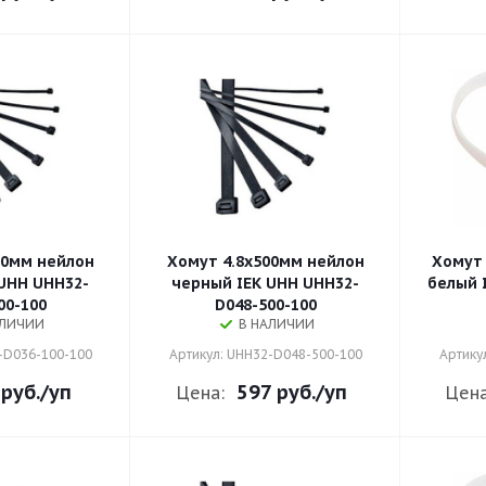
00мм нейлон
Хомут 4.8х500мм нейлон
Хомут 
UHH UHH32-
черный IEK UHH UHH32-
белый 
00-100
D048-500-100
АЛИЧИИ
В НАЛИЧИИ
-D036-100-100
Артикул: UHH32-D048-500-100
Артику
 руб.
/уп
597 руб.
/уп
Цена:
Цена