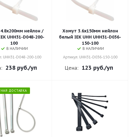
4.8х200мм нейлон /
Хомут 3.6х150мм нейлон
IEK UHH31-D048-200-
белый IEK UHH UHH31-D036-
100
150-100
В НАЛИЧИИ
В НАЛИЧИИ
л: UHH31-D048-200-100
Артикул: UHH31-D036-150-100
238 руб.
/уп
123 руб.
/уп
:
Цена:
ТНАЯ ДОСТАВКА