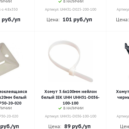
АЛИЧИИ
В НАЛИЧИИ
c-c-4.8x350
Артикул: UHH31-D025-200-100
Артику
 руб.
/уп
101 руб.
/уп
Цена:
Цена:
моклеящаяся
Хомут 3.6х100мм нейлон
Хомут
х20мм белый
белый IEK UHH UHH31-D036-
черн
P30-20-020
100-100
АЛИЧИИ
В НАЛИЧИИ
P30-20-020
Артикул: UHH31-D036-100-100
Артику
 руб.
/уп
89 руб.
/уп
Цена:
Цен