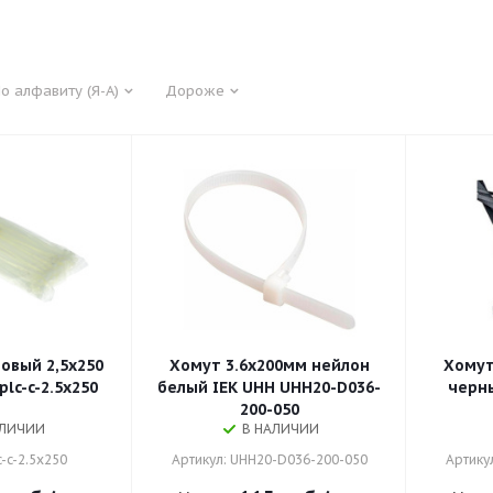
о алфавиту (Я-А)
Дороже
овый 2,5х250
Хомут 3.6х200мм нейлон
Хомут
lc-c-2.5x250
белый IEK UHH UHH20-D036-
черн
200-050
АЛИЧИИ
В НАЛИЧИИ
c-c-2.5x250
Артикул: UHH20-D036-200-050
Артику