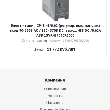
Блок питания CP-E 48/0.62 (регулир. вых. напряж)
вход 90-265В AC / 120- 370В DC, выход 48В DC /0.62A
ABB 1SVR427030R2000
Нет в наличии
Артикул: 1SVR427030R2000
11 772 руб.
/шт
Цена:
Компания
О компании
Новости
Магазины
Договор-оферта