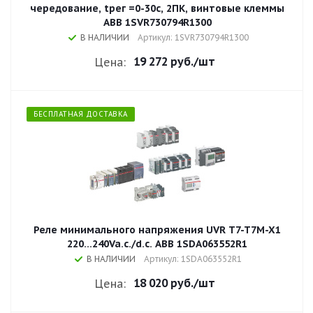
чередование, tрег =0-30с, 2ПК, винтовые клеммы
ABB 1SVR730794R1300
В НАЛИЧИИ
Артикул: 1SVR730794R1300
19 272 руб.
/шт
Цена:
БЕСПЛАТНАЯ ДОСТАВКА
Реле минимального напряжения UVR T7-T7M-X1
220...240Va.c./d.c. ABB 1SDA063552R1
В НАЛИЧИИ
Артикул: 1SDA063552R1
18 020 руб.
/шт
Цена: