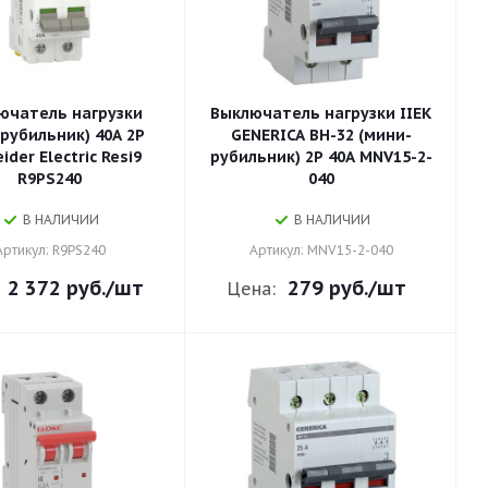
ючатель нагрузки
Выключатель нагрузки IIEK
 рубильник) 40А 2P
GENERICA ВН-32 (мини-
ider Electric Resi9
рубильник) 2Р 40А MNV15-2-
R9PS240
040
В НАЛИЧИИ
В НАЛИЧИИ
Артикул: R9PS240
Артикул: MNV15-2-040
2 372 руб.
/шт
279 руб.
/шт
Цена: