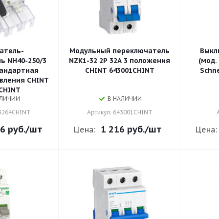
атель-
Модульный переключатель
Выкл
ь NH40-250/3
NZK1-32 2P 32А 3 положения
(мод.
стандартная
CHINT 643001CHINT
Schne
вления CHINT
CHINT
АЛИЧИИ
В НАЛИЧИИ
93264CHINT
Артикул: 643001CHINT
6 руб.
/шт
1 216 руб.
/шт
Цена:
Цена: