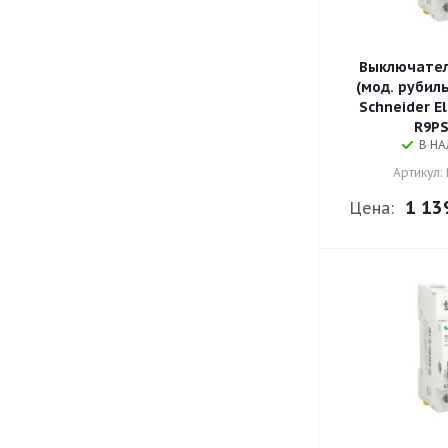
Выключател
(мод. рубиль
Schneider El
R9PS
В Н
Артикул:
1 13
Цена: