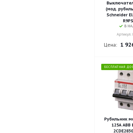
Выключател
(мод. рубиль
Schneider El
R9PS
В Н
Артикул:
1 92
Цена:
БЕСПЛАТНАЯ ДО
Рубильник м
125A ABB 
2CDE2830