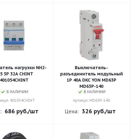
тель нагрузки NH2-
Выключатель-
5 3P 32A CHINT
разъединитель модульный
401054CHINT
1P 40А DKC YON MD63P
MD63P-140
В НАЛИЧИИ
В НАЛИЧИИ
икул: 401054CHINT
Артикул: MD63P-140
686 руб.
/шт
326 руб.
/шт
:
Цена: