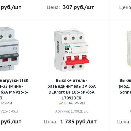
 руб.
/шт
307 руб.
/шт
Цена:
Цена
агрузки IIEK
Выключатель-
Выкл
-32 (мини-
разъединитель 3Р 63А
(мод.
 63А MNV15-3-
DEKraft ВН105-3P-63A
Schne
3
17092DEK
АЛИЧИИ
В НАЛИЧИИ
NV15-3-063
Артикул: 17092DEK
 руб.
/шт
1 783 руб.
/шт
Цена:
Цена: