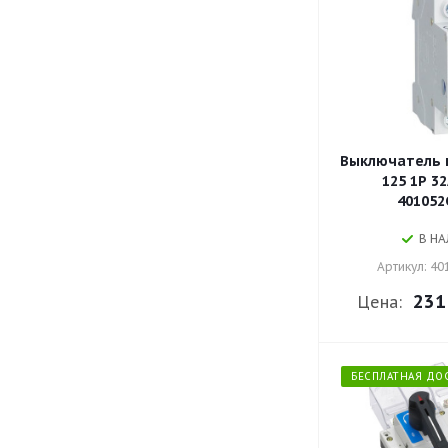
SystemePact SD90
SystemePact SD91
SystemePact SD92
SystemePact SD93
SystemePact SD94
SystemePact SD95
Выключатель н
ВР-103
125 1P 3
SystemePact
401052
В Н
Артикул: 4
231
Цена:
БЕСПЛАТНАЯ ДО