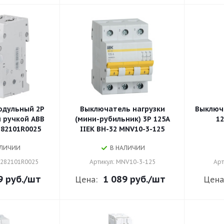
одульный 2P
Выключатель нагрузки
Выключа
й ручкой ABB
(мини-рубильник) 3Р 125А
12
82101R0025
IIEK ВН-32 MNV10-3-125
АЛИЧИИ
В НАЛИЧИИ
D282101R0025
Артикул: MNV10-3-125
Арт
9 руб.
/шт
1 089 руб.
/шт
Цена:
Цена