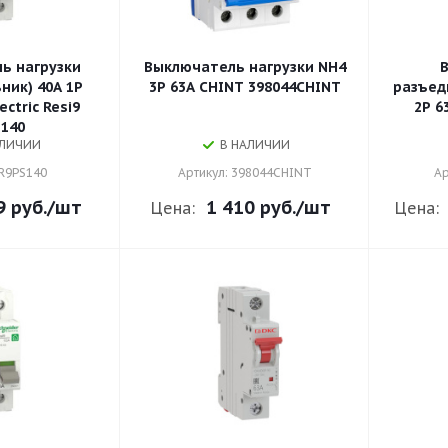
ь нагрузки
Выключатель нагрузки NH4
ник) 40А 1P
3P 63A CHINT 398044CHINT
разъед
ectric Resi9
2P 6
140
АЛИЧИИ
В НАЛИЧИИ
 R9PS140
Артикул: 398044CHINT
Ар
9 руб.
/шт
1 410 руб.
/шт
Цена:
Цена: