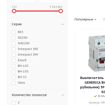
132
3 934 962
Популярные
П
Серия
RX3
SD200
SHD200
Interpact INS
Interpact INV
Easy9
ВН-102
ВН-103
ВН-32
Выключатель н
GENERICA ВН
Vario
рубильник) 3Р
OT
02
E200
Количество полюсов
В Н
DCX-M
Артикул: M
3