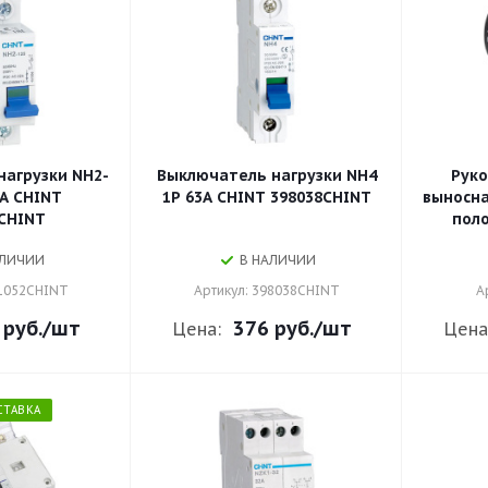
агрузки NH2-
Выключатель нагрузки NH4
Руко
2A CHINT
1P 63A CHINT 398038CHINT
выносна
CHINT
АЛИЧИИ
В НАЛИЧИИ
01052CHINT
Артикул: 398038CHINT
А
 руб.
/шт
376 руб.
/шт
Цена:
Цена
СТАВКА