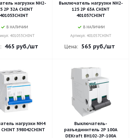
тель нагрузки NH2-
Выключатель нагрузки NH2-
5 2P 32A CHINT
125 2P 63A CHINT
401053CHINT
401057CHINT
В НАЛИЧИИ
В НАЛИЧИИ
икул: 401053CHINT
Артикул: 401057CHINT
465 руб.
/шт
565 руб.
/шт
:
Цена:
атель нагрузки NH4
Выключатель-
A CHINT 398042CHINT
разъединитель 2P 100A
DEKraft ВН102-2P-100A