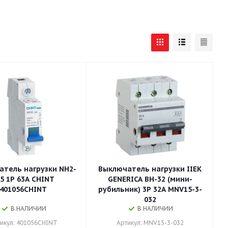
тель нагрузки NH2-
Выключатель нагрузки IIEK
5 1P 63A CHINT
GENERICA ВН-32 (мини-
401056CHINT
рубильник) 3Р 32А MNV15-3-
032
В НАЛИЧИИ
В НАЛИЧИИ
икул: 401056CHINT
Артикул: MNV15-3-032