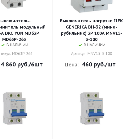
Выключатель-
Выключатель нагрузки IIEK
инитель модульный
GENERICA ВН-32 (мини-
3А DKC YON MD63P
рубильник) 3Р 100А MNV15-
MD63P-263
3-100
В НАЛИЧИИ
В НАЛИЧИИ
тикул: MD63P-263
Артикул: MNV15-3-100
4 860 руб.
/6шт
460 руб.
/шт
Цена: