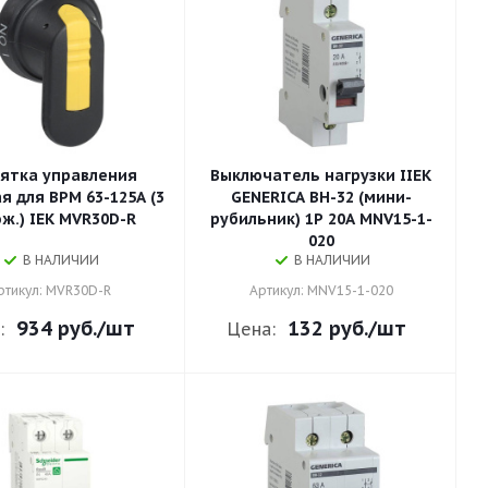
ятка управления
Выключатель нагрузки IIEK
я для ВРМ 63-125А (3
GENERICA ВН-32 (мини-
полож.) IEK MVR30D-R
рубильник) 1Р 20А MNV15-1-
020
В НАЛИЧИИ
В НАЛИЧИИ
ртикул: MVR30D-R
Артикул: MNV15-1-020
934 руб.
/шт
132 руб.
/шт
:
Цена: