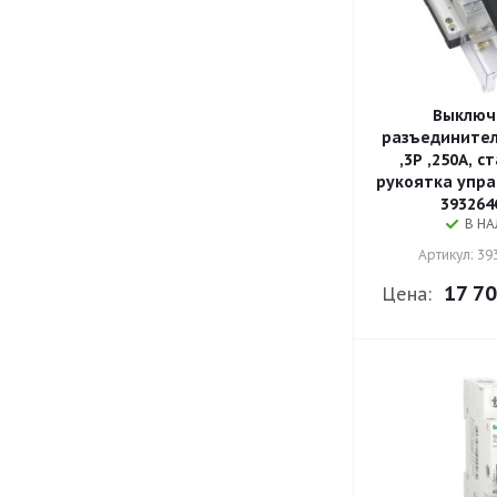
Выключ
разъединител
,3P ,250А, 
рукоятка упра
393264
В Н
Артикул: 3
17 70
Цена: