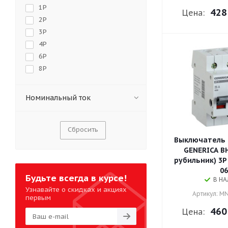
Vistop
1P
428
Цена:
DPX-IS
2P
XLP/SLP
3P
Acti9
4P
BW
6P
ВР-32
8P
Sace Tmax
DX
Номинальный ток
PROxima
Resi9
YON MD63P
Сбросить
ВРМ
Выключатель н
NH40
GENERICA ВН
NH2
рубильник) 3Р
06
NH4
Будьте всегда в курсе!
В Н
NZK1
Узнавайте о скидках и акциях
Артикул: M
City9 Set
первым
ВН-105
460
Цена:
Basic BH