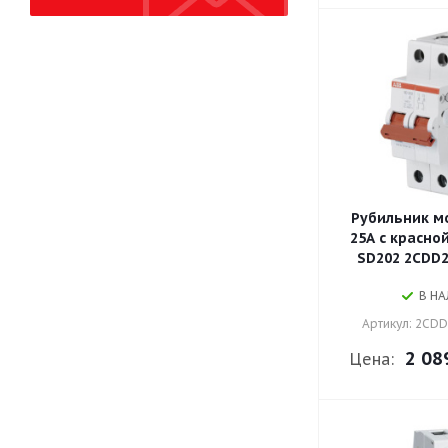
PROxima ВА-99
PROxima TwinBlock
PROxima ВН
PROxima РП
PROxma ВР32У
PROxima РЕ19
PROxima MS
PROxma УВРЭ
ВРТ
Рубильник м
SystemePact SD80
25A с красно
SystemePact SD81
SD202 2CDD2
SystemePact SD82
В Н
SystemePact SD83
SystemePact SD84
Артикул: 2CD
SystemePact SD85
2 08
Цена:
SystemePact SD86
SystemePact SD87
SystemePact SD88
SystemePact SD89