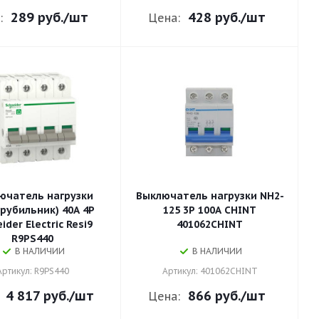
289 руб.
/шт
428 руб.
/шт
:
Цена:
ючатель нагрузки
Выключатель нагрузки NH2-
 рубильник) 40А 4P
125 3P 100A CHINT
ider Electric Resi9
401062CHINT
R9PS440
В НАЛИЧИИ
В НАЛИЧИИ
Артикул: R9PS440
Артикул: 401062CHINT
4 817 руб.
/шт
866 руб.
/шт
Цена: