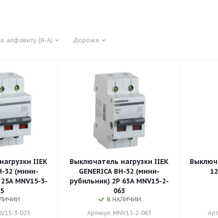
о алфавиту (Я-А)
Дороже
агрузки IIEK
Выключатель нагрузки IIEK
Выключа
-32 (мини-
GENERICA ВН-32 (мини-
12
 25А MNV15-3-
рубильник) 2Р 63А MNV15-2-
5
063
АЛИЧИИ
В НАЛИЧИИ
NV15-3-025
Артикул: MNV15-2-063
Арт