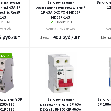
ь нагрузки
Выключатель-
Выключа
ник) 63А 1P
разъединитель модульный
12
ectric Resi9
1P 63А DKC YON MD63P
163
MD63P-163
АЛИЧИИ
В НАЛИЧИИ
 R9PS163
Артикул: MD63P-163
Арт
6 руб.
/шт
400 руб.
/шт
Цена:
Цена
СТАВКА
одульный 3P
Выключатель-
Выключ
E203/125r
разъединитель 2P 63A
3P 100
01R0125
DEKraft ВН102-2P-063A