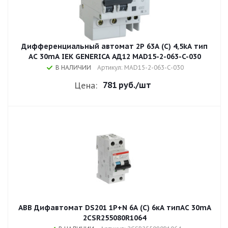
Дифференциальный автомат 2Р 63A (С) 4,5kA тип
AC 30mA IEK GENERICA АД12 MAD15-2-063-C-030
В НАЛИЧИИ
Артикул: MAD15-2-063-C-030
781 руб.
/шт
Цена:
ABB Дифавтомат DS201 1P+N 6A (C) 6кА типAC 30mA
2CSR255080R1064