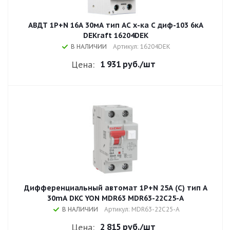
АВДТ 1Р+N 16А 30мА тип AC х-ка С диф-103 6кА
DEKraft 16204DEK
В НАЛИЧИИ
Артикул: 16204DEK
1 931 руб.
/шт
Цена:
Дифференциальный автомат 1P+N 25A (C) тип A
30mA DKC YON MDR63 MDR63-22C25-A
В НАЛИЧИИ
Артикул: MDR63-22C25-A
2 815 руб.
/шт
Цена: