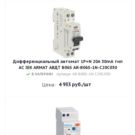
Дифференциальный автомат 1P+N 20A 30mA тип
AC IEK ARMAT АВДТ B06S AR-B06S-1N-C20C030
В НАЛИЧИИ
Артикул: AR-B06S-1N-C20C030
4 933 руб.
/шт
Цена: