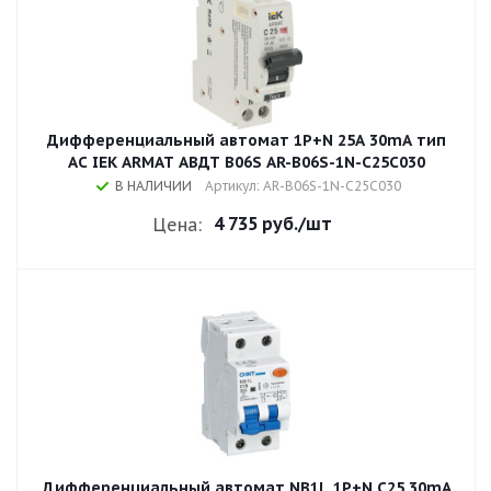
Дифференциальный автомат 1P+N 25A 30mA тип
AC IEK ARMAT АВДТ B06S AR-B06S-1N-C25C030
В НАЛИЧИИ
Артикул: AR-B06S-1N-C25C030
4 735 руб.
/шт
Цена:
Дифференциальный автомат NB1L 1P+N C25 30mA