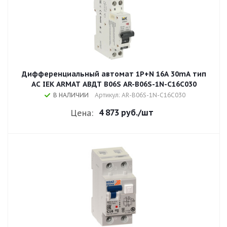
Дифференциальный автомат 1P+N 16A 30mA тип
AC IEK ARMAT АВДТ B06S AR-B06S-1N-C16C030
В НАЛИЧИИ
Артикул: AR-B06S-1N-C16C030
4 873 руб.
/шт
Цена: