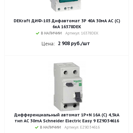
DEKraft ДИФ-103 Дифавтомат 3P 40А 30мА AC (C)
6кА 16378DEK
В НАЛИЧИИ
Артикул: 16378DEK
2 908 руб.
/шт
Цена:
Дифференциальный автомат 1P+N 16A (C) 4,5kA
тип AC 30mA Schneider Electric Easy 9 EZ9D34616
В НАЛИЧИИ
Артикул: EZ9D34616