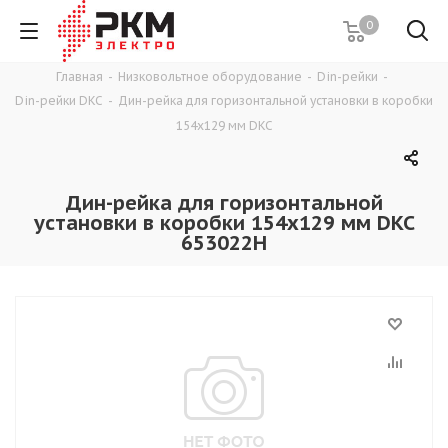
0
Главная
-
Низковольтное оборудование
-
Din-рейки
-
Din-рейки DKC
-
Дин-рейка для горизонтальной установки в коробки
154х129 мм DKC
Дин-рейка для горизонтальной
установки в коробки 154х129 мм DKC
653022H