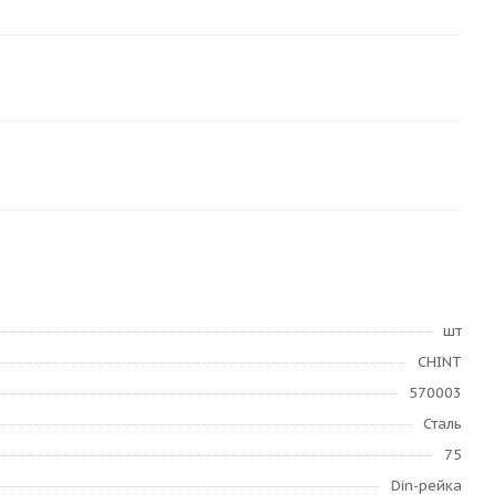
шт
CHINT
570003
Сталь
75
Din-рейка