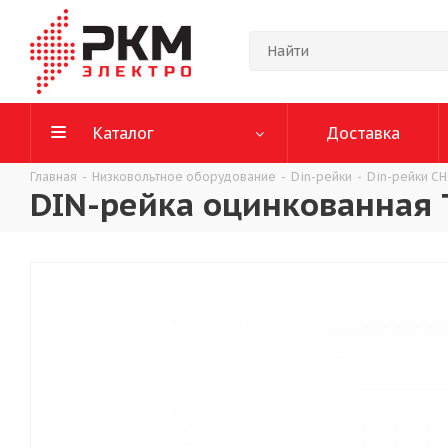
Каталог
Доставка
Главная
-
Низковольтное оборудование
-
Din-рейки
-
Din-рейки C
DIN-рейка оцинкованная 