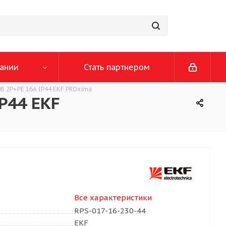
ании
Стать партнером
0В 2P+PE 16A IP44 EKF PROxima
IP44 EKF
Все характеристики
RPS-017-16-230-44
EKF