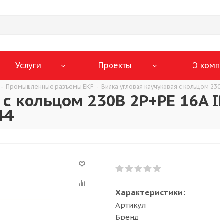
Услуги
Проекты
О комп
-
Промышленные разъемы EKF
-
Вилка угловая каучуковая с кольцом 23
 с кольцом 230В 2P+PE 16A 
44
Характеристики:
Артикул
Бренд