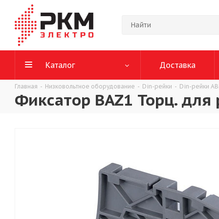
Каталог
Доставка
Главная
-
Низковольтное оборудование
-
Din-рейки
-
Din-рейки A
Фиксатор BAZ1 Торц. для