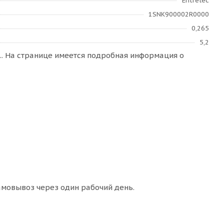
Entrelec
1SNK900002R0000
0,265
5,2
.. На странице имеется подробная информация о
амовывоз через один рабочий день.