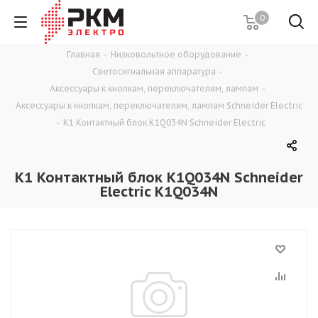
0
Главная
-
Низковольтное оборудование
-
Светосигнальная аппаратура
-
Аксессуары к кнопкам, переключателям, лампам
-
Аксессуары к кнопкам, переключателям, лампам Schneider Electric
-
К1 Контактный блок K1Q034N Schneider Electric
К1 Контактный блок K1Q034N Schneider
Electric K1Q034N