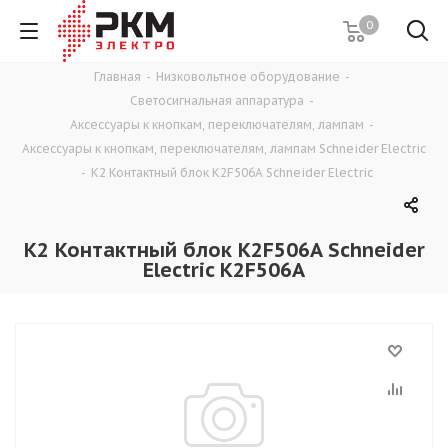
0
Главная
-
Низковольтное оборудование
-
Светосигнальная аппаратура
-
Аксессуары к кнопкам, переключателям, лампам
-
Аксессуары к кнопкам, переключателям, лампам Schneider Electric
-
К2 Контактный блок K2F506A Schneider Electric
К2 Контактный блок K2F506A Schneider
Electric K2F506A