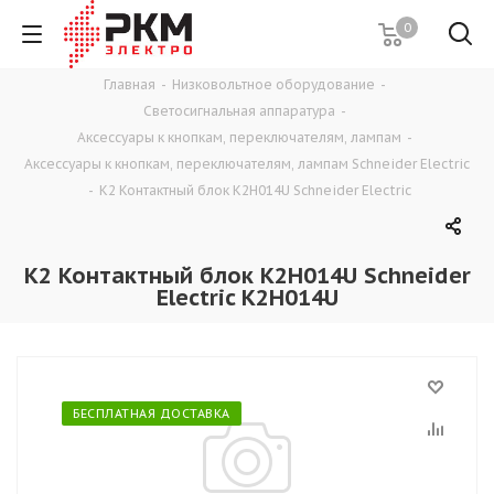
0
Главная
-
Низковольтное оборудование
-
Светосигнальная аппаратура
-
Аксессуары к кнопкам, переключателям, лампам
-
Аксессуары к кнопкам, переключателям, лампам Schneider Electric
-
К2 Контактный блок K2H014U Schneider Electric
К2 Контактный блок K2H014U Schneider
Electric K2H014U
БЕСПЛАТНАЯ ДОСТАВКА