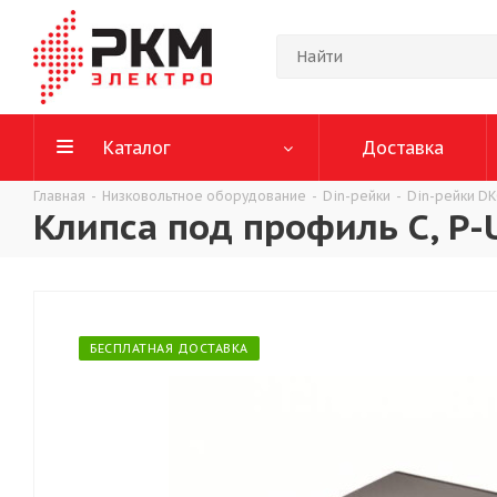
Каталог
Доставка
Главная
-
Низковольтное оборудование
-
Din-рейки
-
Din-рейки D
Клипса под профиль C, P-
БЕСПЛАТНАЯ ДОСТАВКА