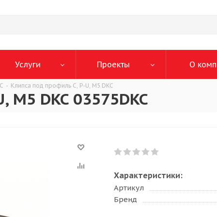
Услуги
Проекты
О комп
KC
-
Клипса под профиль C, P-U, M5 DKC
U, M5 DKC 03575DKC
Характеристики:
Артикул
Бренд