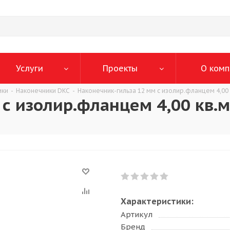
Услуги
Проекты
О комп
ики
-
Наконечники DKC
-
Наконечник-гильза 12 мм с изолир.фланцем 4,0
 с изолир.фланцем 4,00 кв
Характеристики:
Артикул
Бренд