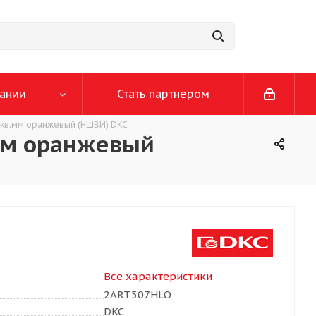
ании
Стать партнером
0 кв.мм оранжевый (НШВИ) DKC
.мм оранжевый
Все характеристики
2ART507HLO
DKC