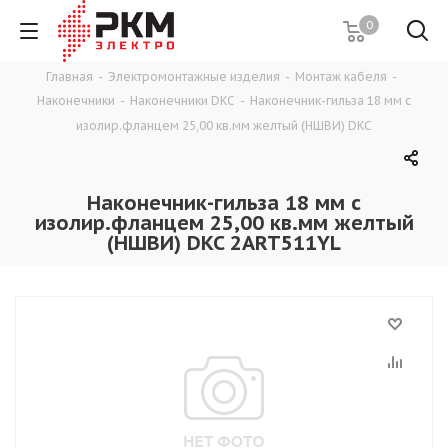
0
Главная
-
Электромонтажные изделия
-
Монтаж кабеля
-
Наконечники
-
Наконечники DKC
-
Наконечник-гильза 18 мм с
изолир.фланцем 25,00 кв.мм желтый (НШВИ) DKC
Наконечник-гильза 18 мм с
изолир.фланцем 25,00 кв.мм желтый
(НШВИ) DKC 2ART511YL