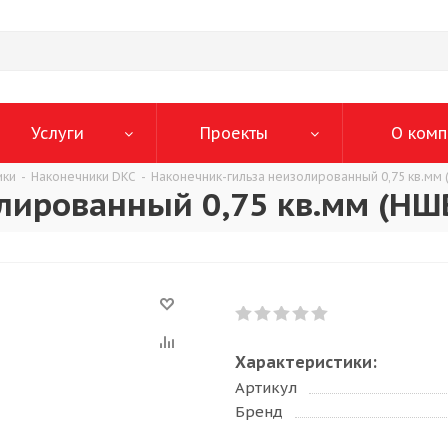
Услуги
Проекты
О комп
ики
-
Наконечники DKC
-
Наконечник-гильза неизолированный 0,75 кв.мм 
лированный 0,75 кв.мм (НШ
Характеристики:
Артикул
Бренд