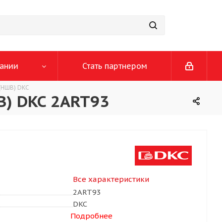
ании
Стать партнером
(НШВ) DKC
В) DKC 2ART93
Все характеристики
2ART93
DKC
Подробнее