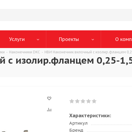
Услуги
Проекты
О комп
ики
-
Наконечники DKC
-
НВИ Наконечник вилочный с изолир.фланцем 0,25
 с изолир.фланцем 0,25-1,
Характеристики:
Артикул
Бренд