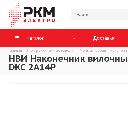
Каталог
Доставка
Главная
-
Электромонтажные изделия
-
Монтаж кабеля
-
Наконечн
НВИ Наконечник вилочный
DKC 2A14P