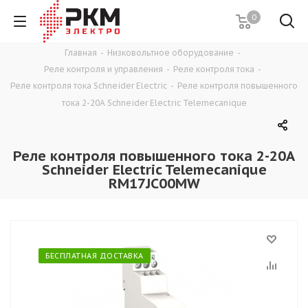
0
Главная
-
Низковольтное оборудование
-
Реле контроля и управления
-
Реле контроля тока
-
Реле контроля тока Schneider Electric
-
Реле контроля повышенного
тока 2-20A Schneider Electric Telemecanique
Реле контроля повышенного тока 2-20A
Schneider Electric Telemecanique
RM17JC00MW
БЕСПЛАТНАЯ ДОСТАВКА