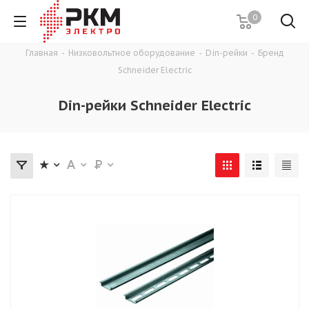
0
Главная
-
Низковольтное оборудование
-
Din-рейки
-
Бренд
Schneider Electric
Din-рейки Schneider Electric