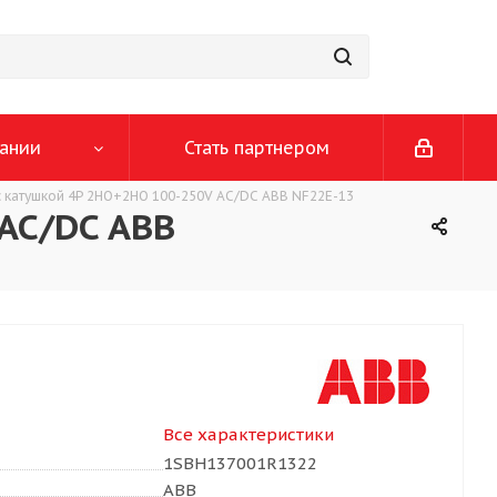
ании
Стать партнером
с катушкой 4P 2НО+2НО 100-250V AC/DC ABB NF22E-13
AC/DC ABB
Все характеристики
1SBH137001R1322
ABB