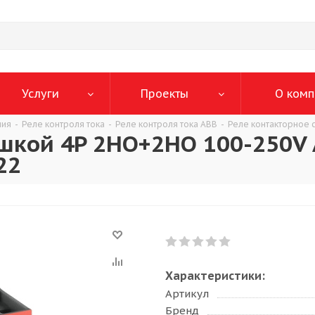
Услуги
Проекты
О комп
ния
-
Реле контроля тока
-
Реле контроля тока ABB
-
Реле контакторное 
ушкой 4P 2НО+2НО 100-250V 
22
Характеристики:
Артикул
Бренд