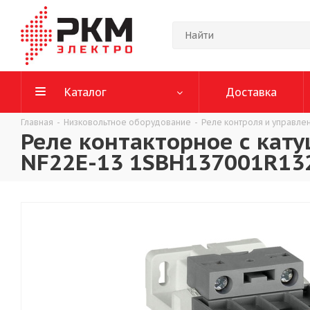
Каталог
Доставка
Главная
-
Низковольтное оборудование
-
Реле контроля и управле
Реле контакторное с кат
NF22E-13 1SBH137001R13