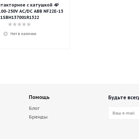
нтакторное с катушкой 4P
00-250V AC/DC ABB NF22E-13
1SBH137001R1322
Нет в наличии
Помощь
Будьте всег
Блог
Бренды