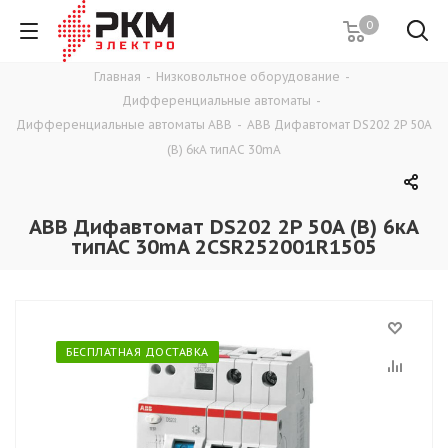
0
Главная
-
Низковольтное оборудование
-
Дифференциальные автоматы
-
Дифференциальные автоматы ABB
-
ABB Дифавтомат DS202 2P 50A
(B) 6кА типAC 30mA
ABB Дифавтомат DS202 2P 50A (B) 6кА
типAC 30mA 2CSR252001R1505
БЕСПЛАТНАЯ ДОСТАВКА