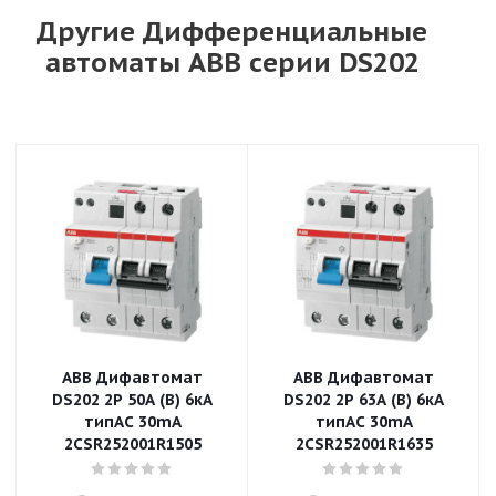
Другие Дифференциальные
автоматы ABB серии DS202
ABB Дифавтомат
ABB Дифавтомат
DS202 2P 50A (B) 6кА
DS202 2P 63A (B) 6кА
типAC 30mA
типAC 30mA
2CSR252001R1505
2CSR252001R1635