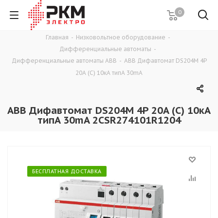
0
Главная
-
Низковольтное оборудование
-
Дифференциальные автоматы
-
Дифференциальные автоматы ABB
-
ABB Дифавтомат DS204M 4P
20A (C) 10кА типA 30mA
ABB Дифавтомат DS204M 4P 20A (C) 10кА
типA 30mA 2CSR274101R1204
БЕСПЛАТНАЯ ДОСТАВКА