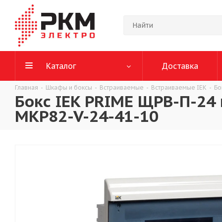
Каталог
Доставка
Главная
-
Шкафы и боксы
-
Встраиваемые
-
Встраиваемые IEK
-
Бо
Бокс IEK PRIME ЩРВ-П-24
MKP82-V-24-41-10