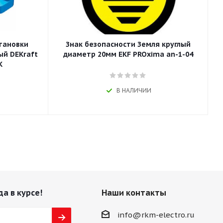
становки
Знак безопасности Земля круглый
ый DEKraft
диаметр 20мм EKF PROxima an-1-04
K
В НАЛИЧИИ
да в курсе!
Наши контакты
info@rkm-electro.ru