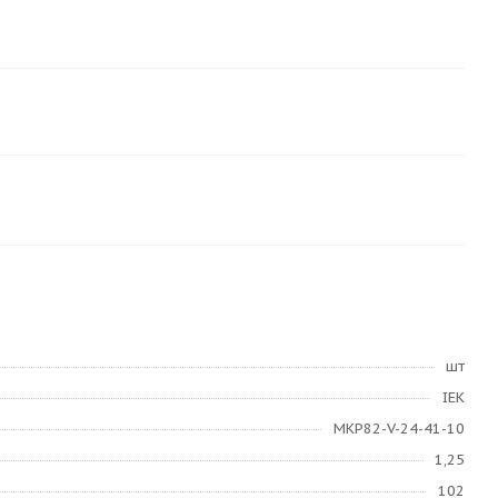
шт
IEK
MKP82-V-24-41-10
1,25
102