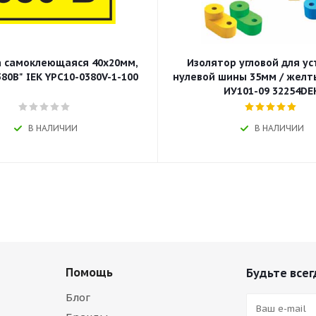
 самоклеющаяся 40х20мм,
Изолятор угловой для у
80В" IEK YPC10-0380V-1-100
нулевой шины 35мм / желт
ИУ101-09 32254DE
В НАЛИЧИИ
В НАЛИЧИИ
Помощь
Будьте всег
Блог