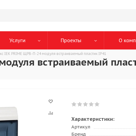
Услуги
Проекты
О комп
кс IEK PRIME ЩРВ-П-24 модуля встраиваемый пластик IP41
 модуля встраиваемый пласт
Характеристики:
Артикул
Бренд