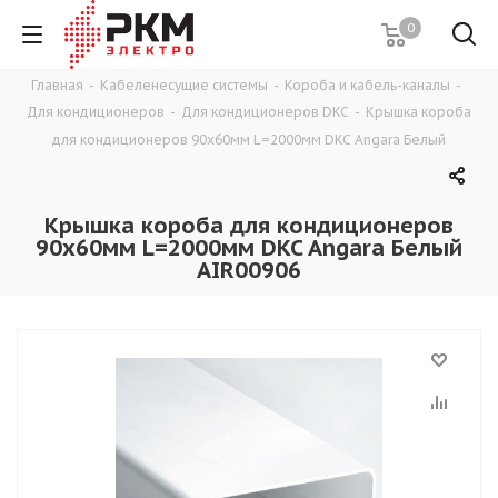
0
Главная
-
Кабеленесущие системы
-
Короба и кабель-каналы
-
Для кондиционеров
-
Для кондиционеров DKC
-
Крышка короба
для кондиционеров 90x60мм L=2000мм DKC Angara Белый
Крышка короба для кондиционеров
90x60мм L=2000мм DKC Angara Белый
AIR00906