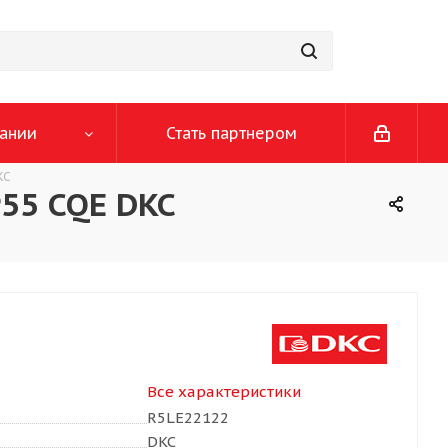
ании
Стать партнером
KC
55 CQE DKC
Все характеристики
R5LE22122
DKC