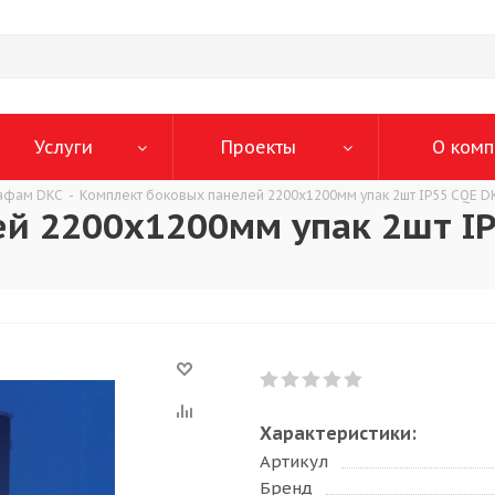
Услуги
Проекты
О комп
кафам DKC
-
Комплект боковых панелей 2200x1200мм упак 2шт IP55 CQE D
й 2200x1200мм упак 2шт IP
Характеристики:
Артикул
Бренд