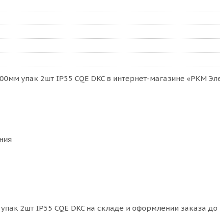
0мм упак 2шт IP55 CQE DKC в интернет-магазине «РКМ Элек
ния
пак 2шт IP55 CQE DKC на складе и оформлении заказа до 