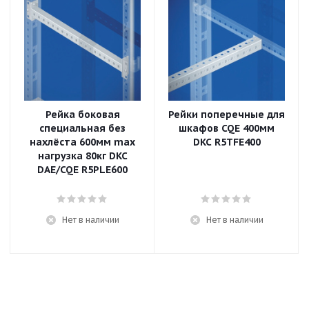
Рейка боковая
Рейки поперечные для
специальная без
шкафов CQE 400мм
нахлёста 600мм max
DKC R5TFE400
нагрузка 80кг DKC
DAE/CQE R5PLE600
Нет в наличии
Нет в наличии