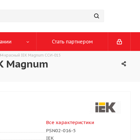
ании
Стать партнером
44 красный IEK Magnum ССИ-015
EK Magnum
Все характеристики
PSN02-016-5
IEK