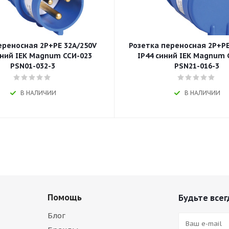
ереносная 2P+РЕ 32A/250V
Розетка переносная 2P+РЕ
иний IEK Magnum ССИ-023
IP44 синий IEK Magnum 
PSN01-032-3
PSN21-016-3
В НАЛИЧИИ
В НАЛИЧИИ
Помощь
Будьте всег
Блог