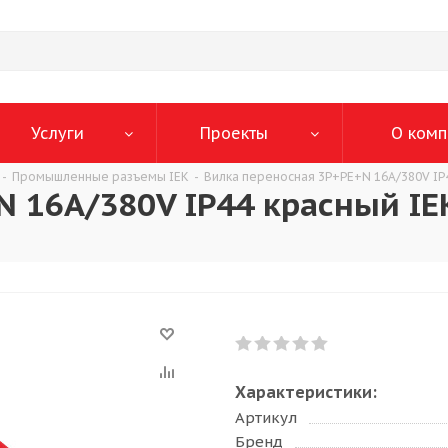
Услуги
Проекты
О комп
-
Промышленные разъемы IEK
-
Вилка переносная 3P+РЕ+N 16A/380V IP
N 16A/380V IP44 красный I
Характеристики:
Артикул
Бренд