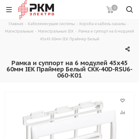
0
Главная
-
Кабеленесущие системы
-
Короба и кабель-каналы
-
Магистральные
-
Магистральные IEK
-
Рамка и суппорт на 6 модулей
45х45 60мм IEK Праймер Белый
Рамка и суппорт на 6 модулей 45х45
60мм IEK Праймер Белый CKK-40D-RSU6-
060-K01