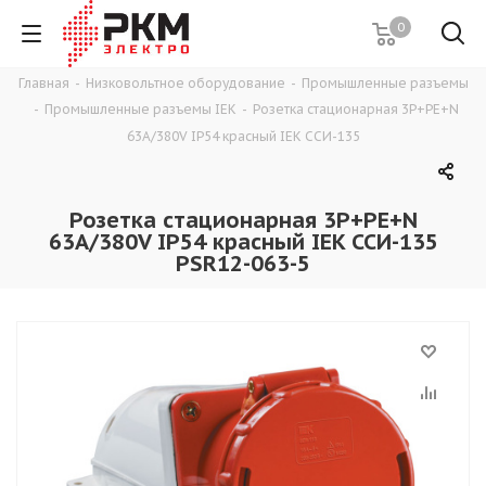
0
Главная
-
Низковольтное оборудование
-
Промышленные разъемы
-
Промышленные разъемы IEK
-
Розетка стационарная 3P+РЕ+N
63A/380V IP54 красный IEK ССИ-135
Розетка стационарная 3P+РЕ+N
63A/380V IP54 красный IEK ССИ-135
PSR12-063-5