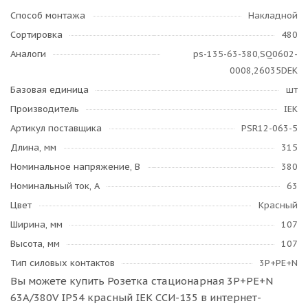
Способ монтажа
Накладной
Сортировка
480
Аналоги
ps-135-63-380,SQ0602-
0008,26035DEK
Базовая единица
шт
Производитель
IEK
Артикул поставщика
PSR12-063-5
Длина, мм
315
Номинальное напряжение, В
380
Номинальный ток, А
63
Цвет
Красный
Ширина, мм
107
Высота, мм
107
Тип силовых контактов
3Р+РЕ+N
Вы можете купить Розетка стационарная 3P+РЕ+N
63A/380V IP54 красный IEK ССИ-135 в интернет-