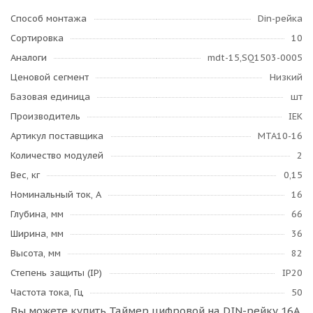
Способ монтажа
Din-рейка
Сортировка
10
Аналоги
mdt-15,SQ1503-0005
Ценовой сегмент
Низкий
Базовая единица
шт
Производитель
IEK
Артикул поставщика
MTA10-16
Количество модулей
2
Вес, кг
0,15
Номинальный ток, А
16
Глубина, мм
66
Ширина, мм
36
Высота, мм
82
Степень защиты (IP)
IP20
Частота тока, Гц
50
Вы можете купить Таймер цифровой на DIN-рейку 16A