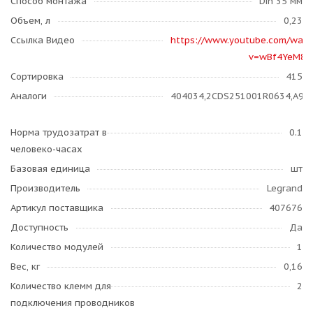
Способ монтажа
Din 35 мм
Объем, л
0,23
Ссылка Видео
https://www.youtube.com/watc
v=wBf4YeM8e
Сортировка
415
Аналоги
404034,2CDS251001R0634,A9F7
Норма трудозатрат в
0.1
человеко-часах
Базовая единица
шт
Производитель
Legrand
Артикул поставщика
407676
Доступность
Да
Количество модулей
1
Вес, кг
0,16
Количество клемм для
2
подключения проводников