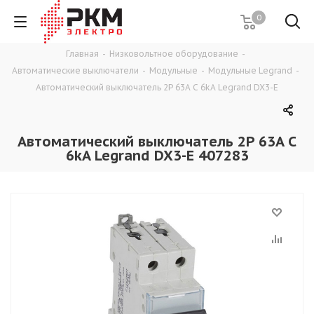
0
Главная
-
Низковольтное оборудование
-
Автоматические выключатели
-
Модульные
-
Модульные Legrand
-
Автоматический выключатель 2P 63A C 6kA Legrand DX3-E
Автоматический выключатель 2P 63A C
6kA Legrand DX3-E 407283