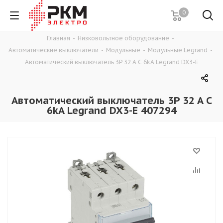
0
Главная
-
Низковольтное оборудование
-
Автоматические выключатели
-
Модульные
-
Модульные Legrand
-
Автоматический выключатель 3P 32 A C 6kA Legrand DX3-E
Автоматический выключатель 3P 32 A C
6kA Legrand DX3-E 407294