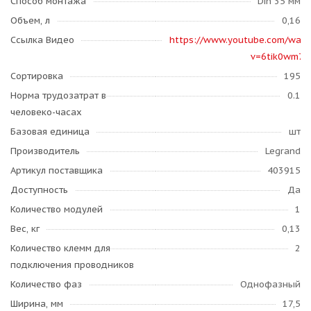
Способ монтажа
Din 35 мм
Объем, л
0,16
Ссылка Видео
https://www.youtube.com/watc
v=6tik0wm7n
Сортировка
195
Норма трудозатрат в
0.1
человеко-часах
Базовая единица
шт
Производитель
Legrand
Артикул поставщика
403915
Доступность
Да
Количество модулей
1
Вес, кг
0,13
Количество клемм для
2
подключения проводников
Количество фаз
Однофазный
Ширина, мм
17,5