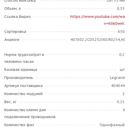
Способ монтажа
Din 35 мм
Объем, л
0,33
Ссылка Видео
https://www.youtube.com/watc
v=6tik0wm7n
Сортировка
630
Аналоги
407802,2CDS252001R0254,A9F7
Норма трудозатрат в
0.2
человеко-часах
Базовая единица
шт
Производитель
Legrand
Артикул поставщика
404044
Количество модулей
2
Вес, кг
0,21
Количество клемм для
4
подключения проводников
Количество фаз
Однофазный