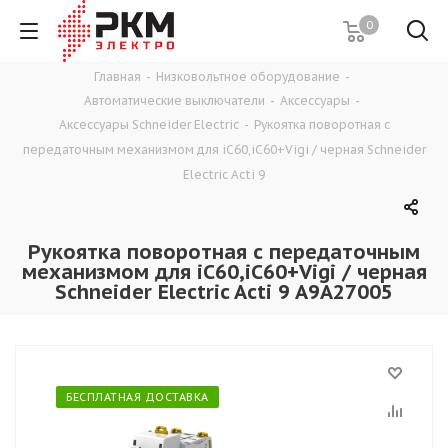
0
Главная
-
Низковольтное оборудование
-
Автоматические выключатели
-
Аксессуары
-
Аксессуары Schneider Electric
-
Рукоятка поворотная с
передаточным механизмом для iC60,iC60+Vigi / черная Schneider
Electric Acti 9
Рукоятка поворотная с передаточным
механизмом для iC60,iC60+Vigi / черная
Schneider Electric Acti 9 A9A27005
БЕСПЛАТНАЯ ДОСТАВКА