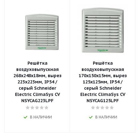
Решётка
Решётка
воздуховыпускная
воздуховыпускная
268х248х18мм, вырез
170x150x15мм, вырез
223х223мм, IP54 /
125х125мм, IP54 /
серый Schneider
серый Schneider
Electric ClimaSys CV
Electric ClimaSys CV
NSYCAG223LPF
NSYCAG125LPF
В НАЛИЧИИ
В НАЛИЧИИ