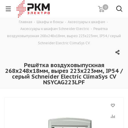
0
Главная
-
Шкафы и боксы
-
Аксессуары к шкафам
-
Аксессуары к шкафам Schneider Electric
-
Решётка
воздуховыпускная 268х248х18мм, вырез 223х223мм, IP54 / серый
Schneider Electric ClimaSys CV
Решётка воздуховыпускная
268х248х18мм, вырез 223х223мм, IP54 /
серый Schneider Electric ClimaSys CV
NSYCAG223LPF