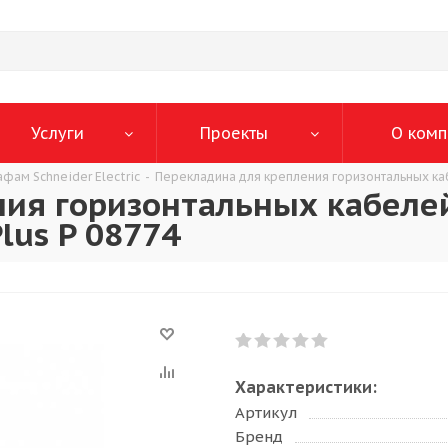
Услуги
Проекты
О комп
афам Schneider Electric
-
Перекладина для крепления горизонтальных кабе
ния горизонтальных кабеле
Plus P 08774
Характеристики:
Артикул
Бренд