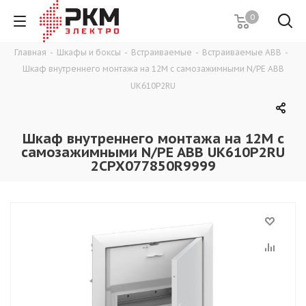
0
Главная
-
Шкафы и боксы
-
Встраиваемые
-
Встраиваемые ABB
-
Шкаф внутреннего монтажа на 12М с самозажимными N/PE ABB
UK610P2RU
Шкаф внутреннего монтажа на 12М с
самозажимными N/PE ABB UK610P2RU
2CPX077850R9999