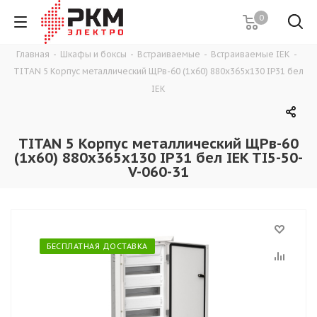
0
Главная
-
Шкафы и боксы
-
Встраиваемые
-
Встраиваемые IEK
-
TITAN 5 Корпус металлический ЩРв-60 (1х60) 880х365х130 IP31 бел
IEK
TITAN 5 Корпус металлический ЩРв-60
(1х60) 880х365х130 IP31 бел IEK TI5-50-
V-060-31
БЕСПЛАТНАЯ ДОСТАВКА