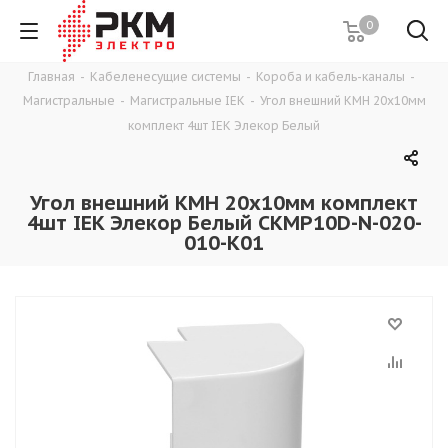
0
Главная
-
Кабеленесущие системы
-
Короба и кабель-каналы
-
Магистральные
-
Магистральные IEK
-
Угол внешний КМН 20х10мм
комплект 4шт IEK Элекор Белый
Угол внешний КМН 20х10мм комплект
4шт IEK Элекор Белый CKMP10D-N-020-
010-K01