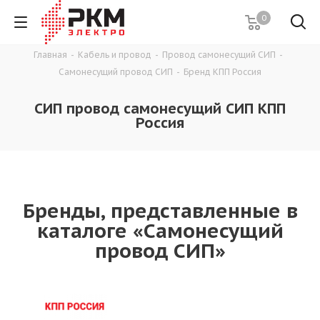
0
Главная
-
Кабель и провод
-
Провод самонесущий СИП
-
Самонесущий провод СИП
-
Бренд КПП Россия
СИП провод самонесущий СИП КПП
Россия
Бренды, представленные в
каталоге «Самонесущий
провод СИП»