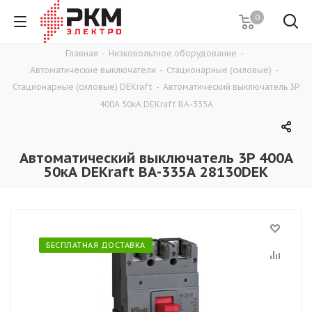
0
Главная
-
Низковольтное оборудование
-
Автоматические выключатели
-
Стационарные (силовые)
-
Стационарные (силовые) DEKraft
-
Автоматический выключатель 3P
400A 50кА DEKraft ВА-335А
Автоматический выключатель 3P 400A
50кА DEKraft ВА-335А 28130DEK
БЕСПЛАТНАЯ ДОСТАВКА