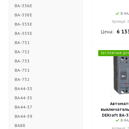
ВА-336E
В Н
ВА-338E
Артикул: 
ВА-353E
6 13
Цена:
ВА-355E
ВА-731
ВА-732
БЕСПЛАТНАЯ ДО
ВА-733
ВА-751
ВА-752
ВА44-33
ВА44-35
Автомат
ВА44-37
выключатель 3P
DEKraft ВА-3
ВА44-39
В Н
ВА88
Артикул: 