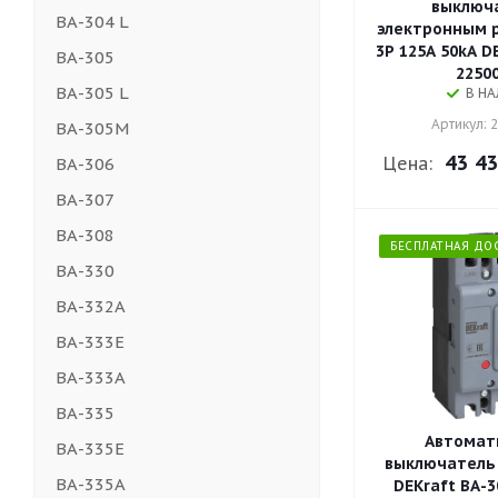
выключа
ВА-304 L
электронным 
3P 125A 50kA D
ВА-305
2250
ВА-305 L
В Н
Артикул: 
ВА-305М
43 43
Цена:
ВА-306
ВА-307
ВА-308
БЕСПЛАТНАЯ ДО
ВА-330
ВА-332А
ВА-333E
ВА-333А
ВА-335
Автомат
ВА-335E
выключатель 
ВА-335А
DEKraft ВА-3