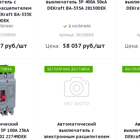
тель с
выключатель 3P 400A 50кА
выклю
расцепителем
DEKraft ВА-335А 28130DEK
DEKra
EKraft ВА-333E
0DEK
АЛИЧИИ
В НАЛИЧИИ
22500DEK
Артикул: 28130DEK
А
7 руб.
/шт
58 037 руб.
/шт
Цена:
Цена:
СТАВКА
БЕСПЛАТНАЯ ДОСТАВКА
БЕСПЛА
ический
Автоматический
А
3P 100A 25kA
выключатель с
выключ
02 22749DEK
электронным расцепителем
DEKraf