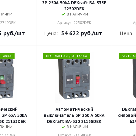
3P 250A 50kA DEKraft ВА-333E
22502DEK
АЛИЧИИ
В НАЛИЧИИ
22749DEK
Артикул: 22502DEK
А
3 руб.
/шт
54 622 руб.
/шт
Цена:
Цена:
СТАВКА
БЕСПЛАТНАЯ ДОСТАВКА
БЕСПЛА
ический
Автоматический
DEKra
 63A 50kA
выключатель 3P 250 A 50kA
силовой
30 21133DEK
DEKraft ВА-330 21138DEK
63
АЛИЧИИ
В НАЛИЧИИ
21133DEK
Артикул: 21138DEK
А