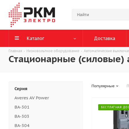
Каталог
Доставка
Главная
-
Низковольтное оборудование
-
Автоматические выключа
Стационарные (силовые) 
Популярные
П
Серия
Averes AV Power
BA-301
БЕСПЛАТНАЯ ДО
BA-303
BA-304