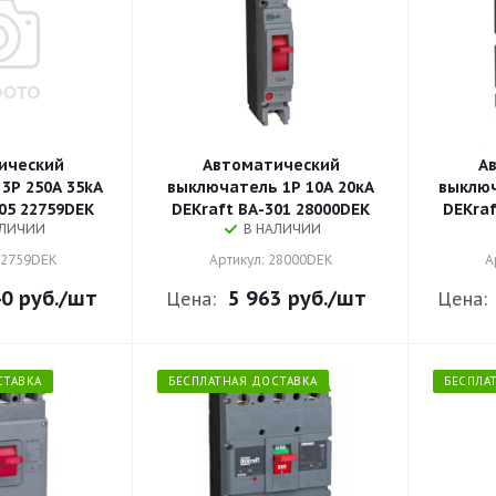
ический
Автоматический
А
3P 250A 35kA
выключатель 1P 10A 20кА
выключ
05 22759DEK
DEKraft ВА-301 28000DEK
DEKraf
АЛИЧИИ
В НАЛИЧИИ
22759DEK
Артикул: 28000DEK
А
0 руб.
/шт
5 963 руб.
/шт
Цена:
Цена:
СТАВКА
БЕСПЛАТНАЯ ДОСТАВКА
БЕСПЛА