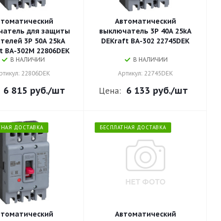
втоматический
Автоматический
чатель для защиты
выключатель 3P 40A 25kA
телей 3P 50A 25kA
DEKraft ВА-302 22745DEK
t ВА-302М 22806DEK
В НАЛИЧИИ
В НАЛИЧИИ
ртикул: 22806DEK
Артикул: 22745DEK
6 815 руб.
/шт
6 133 руб.
/шт
Цена:
ТНАЯ ДОСТАВКА
БЕСПЛАТНАЯ ДОСТАВКА
втоматический
Автоматический