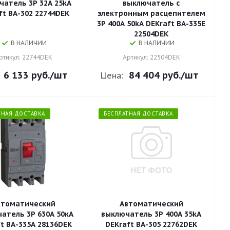
чатель 3P 32A 25kA
выключатель с
ft ВА-302 22744DEK
электронным расцепителем
3P 400A 50kA DEKraft ВА-335E
22504DEK
В НАЛИЧИИ
В НАЛИЧИИ
ртикул: 22744DEK
Артикул: 22504DEK
6 133 руб.
/шт
84 404 руб.
/шт
Цена:
ТНАЯ ДОСТАВКА
БЕСПЛАТНАЯ ДОСТАВКА
втоматический
Автоматический
атель 3P 630A 50кА
выключатель 3P 400A 35kA
t ВА-335А 28136DEK
DEKraft ВА-305 22762DEK