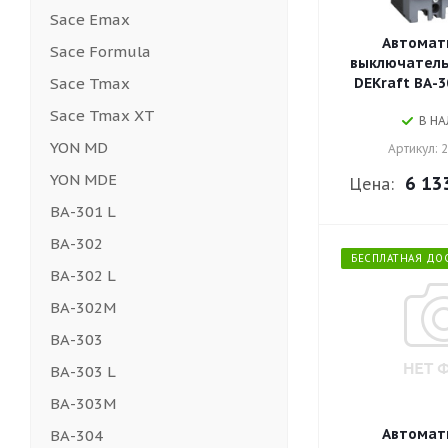
Sace Emax
Автомат
Sace Formula
выключатель 
Sace Tmax
DEKraft ВА-3
Sace Tmax XT
В Н
YON MD
Артикул: 
YON MDE
6 13
Цена:
ВА-301 L
ВА-302
БЕСПЛАТНАЯ ДО
ВА-302 L
ВА-302М
ВА-303
ВА-303 L
ВА-303М
Автомат
ВА-304