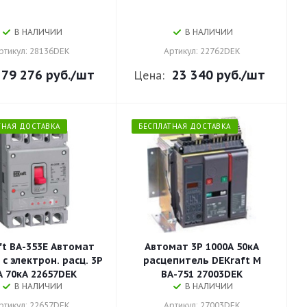
В НАЛИЧИИ
В НАЛИЧИИ
ртикул: 28136DEK
Артикул: 22762DEK
79 276 руб.
/шт
23 340 руб.
/шт
Цена:
ТНАЯ ДОСТАВКА
БЕСПЛАТНАЯ ДОСТАВКА
ft ВА-353E Автомат
Автомат 3P 1000А 50кА
 с электрон. расц. 3P
расцепитель DEKraft М
А 70кА 22657DEK
ВА-751 27003DEK
В НАЛИЧИИ
В НАЛИЧИИ
ртикул: 22657DEK
Артикул: 27003DEK