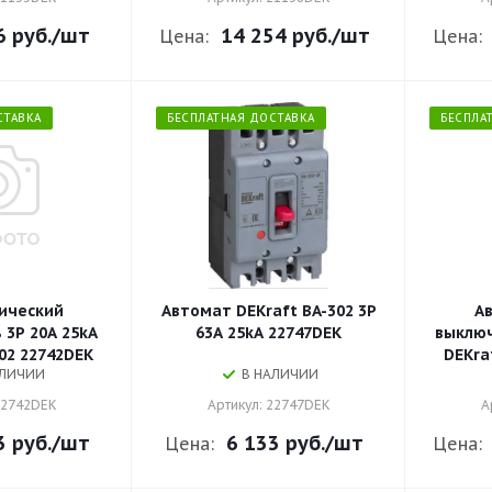
6 руб.
/шт
14 254 руб.
/шт
Цена:
Цена:
СТАВКА
БЕСПЛАТНАЯ ДОСТАВКА
БЕСПЛА
ический
Автомат DEKraft BA-302 3P
А
3P 20A 25kA
63A 25kA 22747DEK
выключ
02 22742DEK
DEKra
АЛИЧИИ
В НАЛИЧИИ
22742DEK
Артикул: 22747DEK
А
3 руб.
/шт
6 133 руб.
/шт
Цена:
Цена: