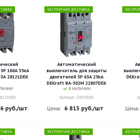
СТАВКА
БЕСПЛАТНАЯ ДОСТАВКА
БЕСПЛА
ический
Автоматический
А
3P 160A 35кА
выключатель для защиты
выключ
33А 28121DEK
двигателей 3P 63A 25kA
DEKra
DEKraft ВА-302М 22807DEK
АЛИЧИИ
В НАЛИЧИИ
28121DEK
Артикул: 22807DEK
А
6 руб.
/шт
6 815 руб.
/шт
Цена:
Цена:
СТАВКА
БЕСПЛАТНАЯ ДОСТАВКА
БЕСПЛА