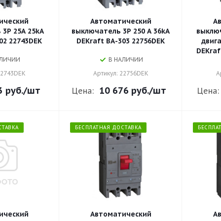
ический
Автоматический
А
3P 25A 25kA
выключатель 3P 250 A 36kA
выклю
02 22743DEK
DEKraft ВА-303 22756DEK
двига
DEKraf
АЛИЧИИ
В НАЛИЧИИ
22743DEK
Артикул: 22756DEK
А
3 руб.
/шт
10 676 руб.
/шт
Цена:
Цена:
СТАВКА
БЕСПЛАТНАЯ ДОСТАВКА
БЕСПЛА
ический
Автоматический
А