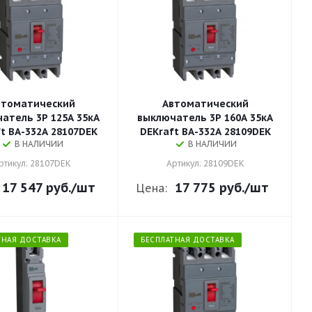
втоматический
Автоматический
атель 3P 125A 35кА
выключатель 3P 160A 35кА
t ВА-332А 28107DEK
DEKraft ВА-332А 28109DEK
В НАЛИЧИИ
В НАЛИЧИИ
ртикул: 28107DEK
Артикул: 28109DEK
17 547 руб.
/шт
17 775 руб.
/шт
Цена:
ТНАЯ ДОСТАВКА
БЕСПЛАТНАЯ ДОСТАВКА