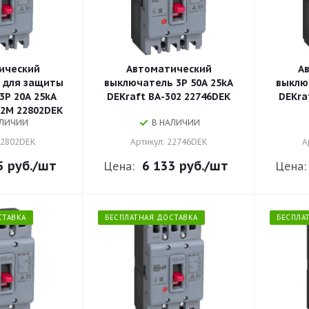
ический
Автоматический
А
 для защиты
выключатель 3P 50A 25kA
выклю
3P 20A 25kA
DEKraft ВА-302 22746DEK
DEKra
02М 22802DEK
АЛИЧИИ
В НАЛИЧИИ
22802DEK
Артикул: 22746DEK
А
5 руб.
/шт
6 133 руб.
/шт
Цена:
Цена:
СТАВКА
БЕСПЛАТНАЯ ДОСТАВКА
БЕСПЛА