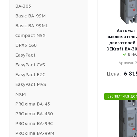
BA-305
Basic ВА-99М
Basic ВА-99МL
Автомат
Compact NSX
выключатель
двигателей 
DPX3 160
DEKraft ВА-3
EasyPact
В Н
Артикул: 
EasyPact CVS
6 81
Цена:
EasyPact EZC
EasyPact MVS
NXM
БЕСПЛАТНАЯ ДО
PROxima ВА-45
PROxima ВА-450
PROxima ВА-99C
PROxima ВА-99М