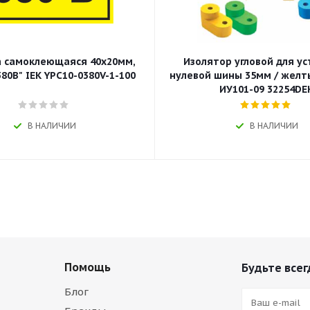
 самоклеющаяся 40х20мм,
Изолятор угловой для у
80В" IEK YPC10-0380V-1-100
нулевой шины 35мм / желт
ИУ101-09 32254DE
В НАЛИЧИИ
В НАЛИЧИИ
Помощь
Будьте всег
Блог