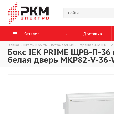
Каталог
Доставка
Главная
-
Шкафы и боксы
-
Встраиваемые
-
Встраиваемые IEK
-
Бо
Бокс IEK PRIME ЩРВ-П-36
белая дверь MKP82-V-36-