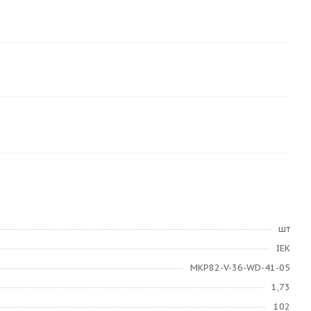
шт
IEK
MKP82-V-36-WD-41-05
1,73
102