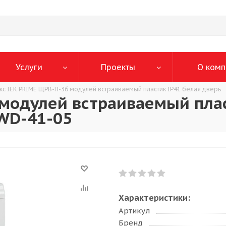
Услуги
Проекты
О комп
кс IEK PRIME ЩРВ-П-36 модулей встраиваемый пластик IP41 белая дверь
 модулей встраиваемый пла
WD-41-05
Характеристики:
Артикул
Бренд