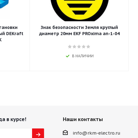
становки
Знак безопасности Земля круглый
ый DEKraft
диаметр 20мм EKF PROxima an-1-04
K
В НАЛИЧИИ
да в курсе!
Наши контакты
info@rkm-electro.ru