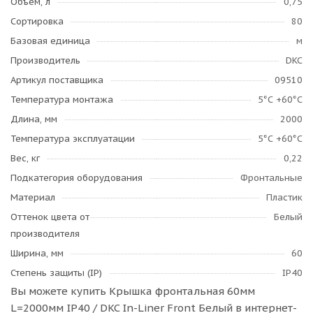
Объем, л
0,75
Сортировка
80
Базовая единица
м
Производитель
DKC
Артикул поставщика
09510
Температура монтажа
­5°С +60°С
Длина, мм
2000
Температура эксплуатации
­5°С +60°С
Вес, кг
0,22
Подкатегория оборудования
Фронтальные
Материал
Пластик
Оттенок цвета от
Белый
производителя
Ширина, мм
60
Степень защиты (IP)
IP40
Вы можете купить Крышка фронтальная 60мм
L=2000мм IP40 / DKC In-Liner Front Белый в интернет-