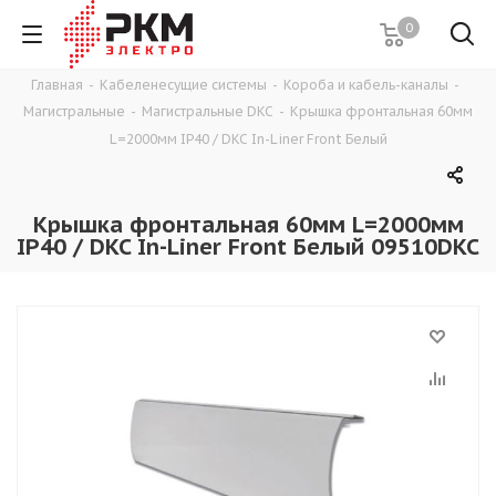
0
Главная
-
Кабеленесущие системы
-
Короба и кабель-каналы
-
Магистральные
-
Магистральные DKC
-
Крышка фронтальная 60мм
L=2000мм IP40 / DKC In-Liner Front Белый
Крышка фронтальная 60мм L=2000мм
IP40 / DKC In-Liner Front Белый 09510DKC