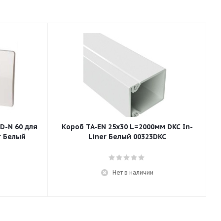
D-N 60 для
Короб TA-EN 25x30 L=2000мм DKC In-
К
r Белый
Liner Белый 00323DKC
Нет в наличии