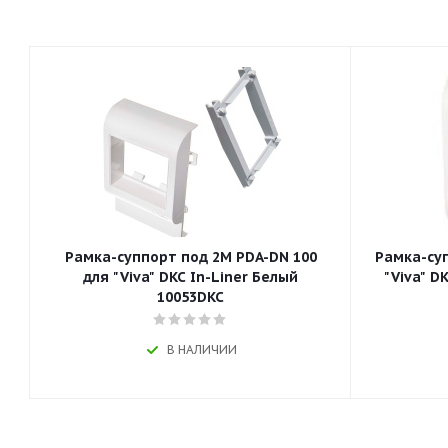
Рамка-суппорт под 2М PDA-DN 100
Рамка-суп
для "Viva" DKC In-Liner Белый
"Viva" D
10053DKC
В НАЛИЧИИ