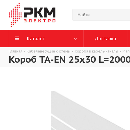
Каталог
Доставка
Главная
-
Кабеленесущие системы
-
Короба и кабель-каналы
-
Маг
Короб TA-EN 25x30 L=200