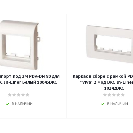
порт под 2М PDA-DN 80 для
Каркас в сборе с рамкой PD
KC In-Liner Белый 10043DKC
"Viva" 2 мод DKC In-Line
10242DKC
В НАЛИЧИИ
В НАЛИЧИИ