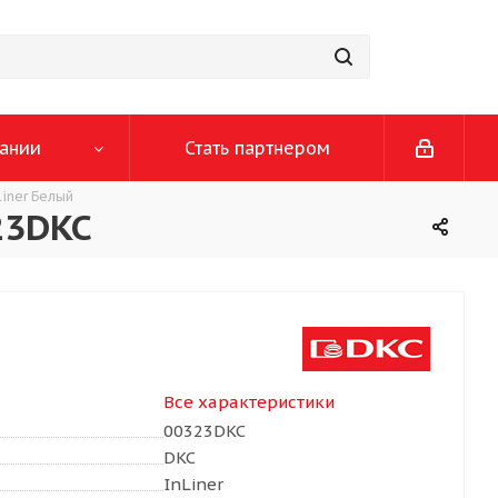
ании
Стать партнером
iner Белый
23DKC
Все характеристики
00323DKC
DKC
InLiner