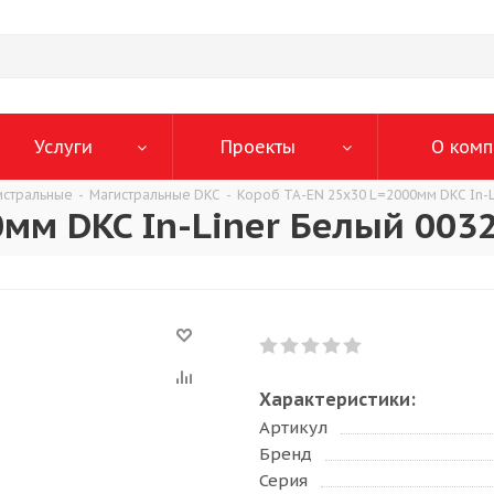
Услуги
Проекты
О комп
истральные
-
Магистральные DKC
-
Короб TA-EN 25x30 L=2000мм DKC In-L
0мм DKC In-Liner Белый 003
Характеристики:
Артикул
Бренд
Серия