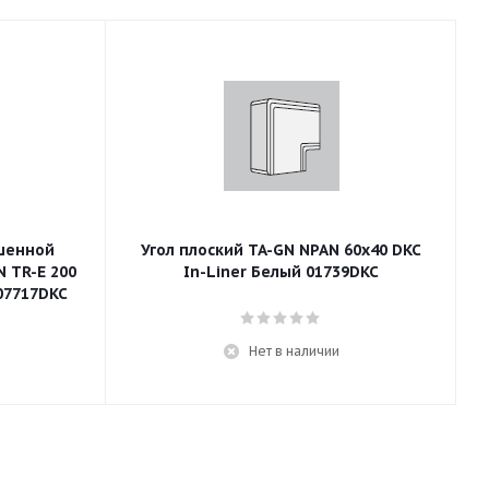
шенной
Угол плоский TA-GN NPAN 60x40 DKC
 TR-E 200
In-Liner Белый 01739DKC
07717DKC
Нет в наличии