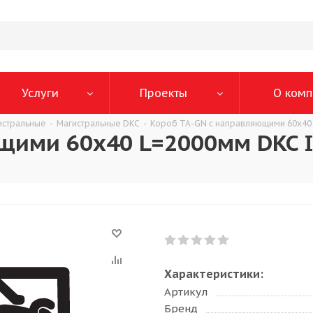
Услуги
Проекты
О комп
истральные
-
Магистральные DKC
-
Короб TA-GN с направляющими 60x40 
щими 60x40 L=2000мм DKC I
Характеристики:
Артикул
Бренд