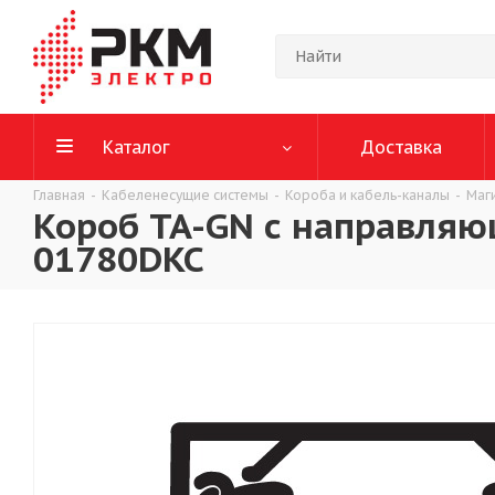
Каталог
Доставка
Главная
-
Кабеленесущие системы
-
Короба и кабель-каналы
-
Маг
Короб TA-GN с направляю
01780DKC