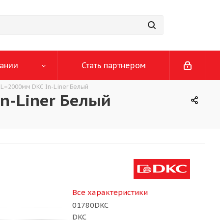
ании
Стать партнером
L=2000мм DKC In-Liner Белый
n-Liner Белый
Все характеристики
01780DKC
DKC