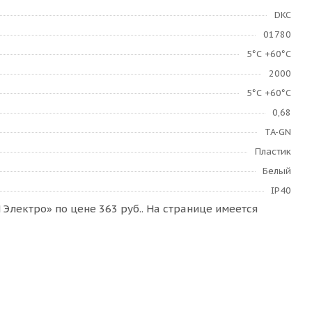
DKC
01780
­5°С +60°С
2000
­5°С +60°С
0,68
TA-GN
Пластик
Белый
IP40
лектро» по цене 363 руб.. На странице имеется