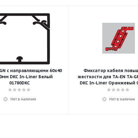
-GN с направляющими 60x40
Фиксатор кабеля повы
0мм DKC In-Liner Белый
жесткости для ТА-EN TA-GN
01780DKC
DKC In-Liner Оранжевый 
Нет в наличии
Нет в наличии