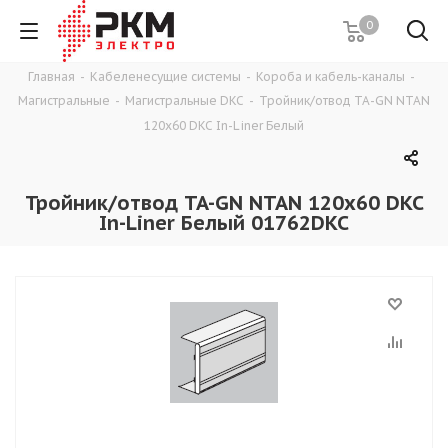
0
Главная
-
Кабеленесущие системы
-
Короба и кабель-каналы
-
Магистральные
-
Магистральные DKC
-
Тройник/отвод TA-GN NTAN
120x60 DKC In-Liner Белый
Тройник/отвод TA-GN NTAN 120x60 DKC
In-Liner Белый 01762DKC