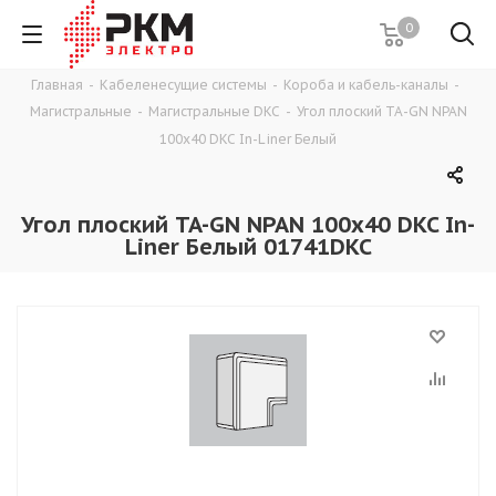
0
Главная
-
Кабеленесущие системы
-
Короба и кабель-каналы
-
Магистральные
-
Магистральные DKC
-
Угол плоский TA-GN NPAN
100x40 DKC In-Liner Белый
Угол плоский TA-GN NPAN 100x40 DKC In-
Liner Белый 01741DKC